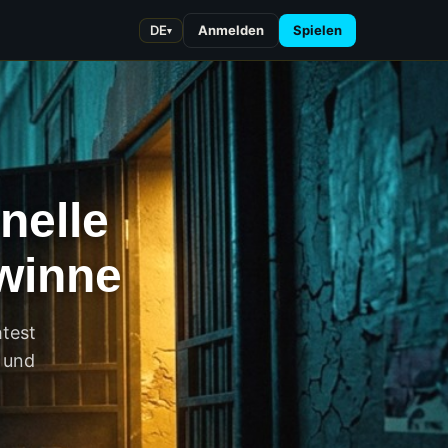
DE
Anmelden
Spielen
▾
nelle
winne
htest
e und