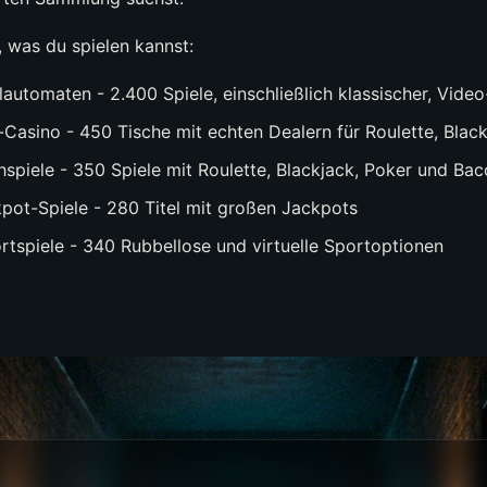
t, was du spielen kannst:
lautomaten - 2.400 Spiele, einschließlich klassischer, Vid
-Casino - 450 Tische mit echten Dealern für Roulette, Blac
hspiele - 350 Spiele mit Roulette, Blackjack, Poker und Bac
pot-Spiele - 280 Titel mit großen Jackpots
rtspiele - 340 Rubbellose und virtuelle Sportoptionen