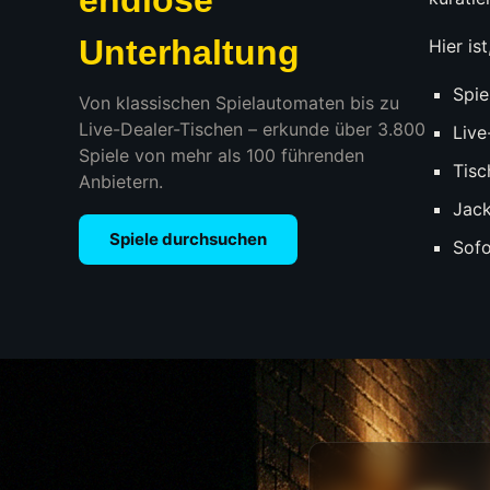
endlose
Unterhaltung
Hier is
Spie
Von klassischen Spielautomaten bis zu
Live-Dealer-Tischen – erkunde über 3.800
Live
Spiele von mehr als 100 führenden
Tisc
Anbietern.
Jack
Spiele durchsuchen
Sofo