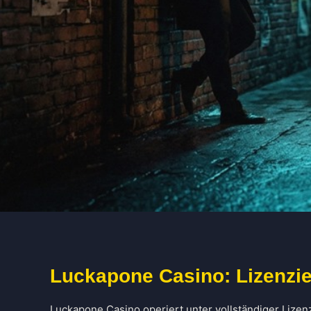
Luckapone Casino: Lizenzie
Luckapone Casino operiert unter vollständiger Lize