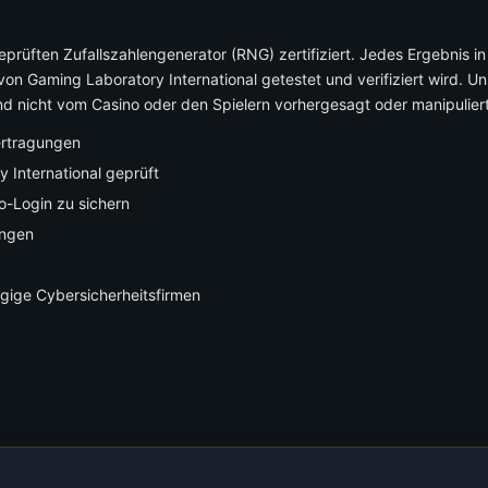
prüften Zufallszahlengenerator (RNG) zertifiziert. Jedes Ergebnis i
 von Gaming Laboratory International getestet und verifiziert wird. U
t und nicht vom Casino oder den Spielern vorhergesagt oder manipulie
ertragungen
y International geprüft
o-Login zu sichern
ungen
ngige Cybersicherheitsfirmen