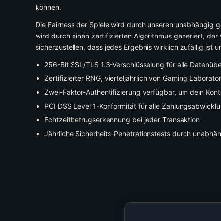
können.
Die Fairness der Spiele wird durch unseren unabhängig ge
wird durch einen zertifizierten Algorithmus generiert, der
sicherzustellen, dass jedes Ergebnis wirklich zufällig is
256-Bit SSL/TLS 1.3-Verschlüsselung für alle Datenüb
Zertifizierter RNG, vierteljährlich von Gaming Laborator
Zwei-Faktor-Authentifizierung verfügbar, um dein Kont
PCI DSS Level 1-Konformität für alle Zahlungsabwickl
Echtzeitbetrugserkennung bei jeder Transaktion
Jährliche Sicherheits-Penetrationstests durch unabhä