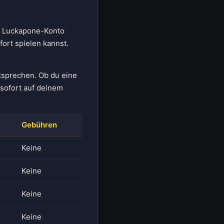
n Luckapone-Konto
fort spielen kannst.
ntsprechen. Ob du eine
 sofort auf deinem
Gebühren
Keine
Keine
Keine
Keine