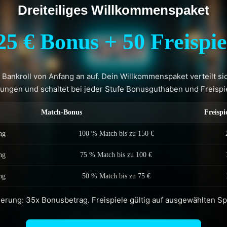
Dreiteiliges Willkommenspaket
25 € Bonus + 50 Freispie
Bankroll von Anfang an auf. Dein Willkommenspaket verteilt si
ungen und schaltet bei jeder Stufe Bonusguthaben und Freispie
Match-Bonus
Freispi
ng
100 % Match bis zu 150 €
ng
75 % Match bis zu 100 €
ng
50 % Match bis zu 75 €
erung: 35x Bonusbetrag. Freispiele gültig auf ausgewählten Sp