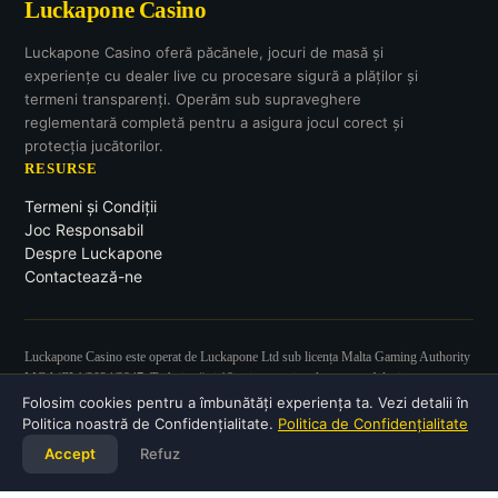
Luckapone Casino
Luckapone Casino oferă păcănele, jocuri de masă și
experiențe cu dealer live cu procesare sigură a plăților și
termeni transparenți. Operăm sub supraveghere
reglementară completă pentru a asigura jocul corect și
protecția jucătorilor.
RESURSE
Termeni și Condiții
Joc Responsabil
Despre Luckapone
Contactează-ne
Luckapone Casino este operat de Luckapone Ltd sub licența Malta Gaming Authority
MGA/CL1/2024/3847. Trebuie să ai 18 ani sau mai mult pentru a folosi acest
serviciu. Te rugăm să joci responsabil — suportul este disponibil prin GamCare și
Folosim cookies pentru a îmbunătăți experiența ta. Vezi detalii în
Consiliul Național pentru Jocul Problematic.
Politica noastră de Confidențialitate.
Politica de Confidențialitate
2026 Luckapone Casino. Toate drepturile rezervate.
Accept
Refuz