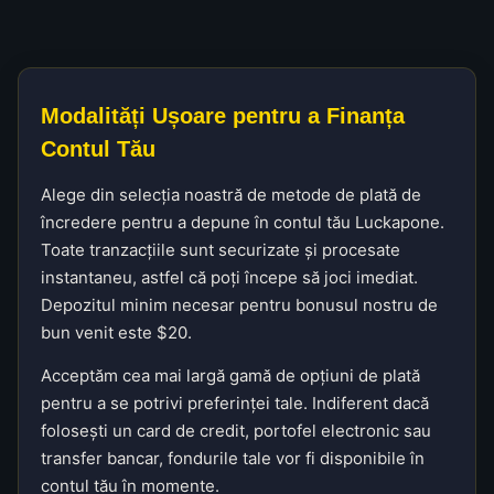
Modalități Ușoare pentru a Finanța
Contul Tău
Alege din selecția noastră de metode de plată de
încredere pentru a depune în contul tău Luckapone.
Toate tranzacțiile sunt securizate și procesate
instantaneu, astfel că poți începe să joci imediat.
Depozitul minim necesar pentru bonusul nostru de
bun venit este $20.
Acceptăm cea mai largă gamă de opțiuni de plată
pentru a se potrivi preferinței tale. Indiferent dacă
folosești un card de credit, portofel electronic sau
transfer bancar, fondurile tale vor fi disponibile în
contul tău în momente.