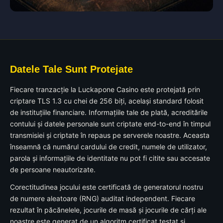
Datele Tale Sunt Protejate
Fiecare tranzacție la Luckapone Casino este protejată prin
criptare TLS 1.3 cu chei de 256 biți, același standard folosit
de instituțiile financiare. Informațiile tale de plată, acreditările
contului și datele personale sunt criptate end-to-end în timpul
transmisiei și criptate în repaus pe serverele noastre. Aceasta
înseamnă că numărul cardului de credit, numele de utilizator,
parola și informațiile de identitate nu pot fi citite sau accesate
de persoane neautorizate.
Corectitudinea jocului este certificată de generatorul nostru
de numere aleatoare (RNG) auditat independent. Fiecare
rezultat în păcănelele, jocurile de masă și jocurile de cărți ale
noastre este generat de un algoritm certificat testat și