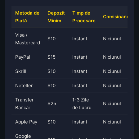
Metoda de
Depozit
Timp de
Comisioane
Plată
Minim
Procesare
Visa /
$10
Instant
Niciunul
Mastercard
PayPal
$15
Instant
Niciunul
Skrill
$10
Instant
Niciunul
Neteller
$10
Instant
Niciunul
Transfer
1-3 Zile
$25
Niciunul
Bancar
de Lucru
Apple Pay
$10
Instant
Niciunul
Google