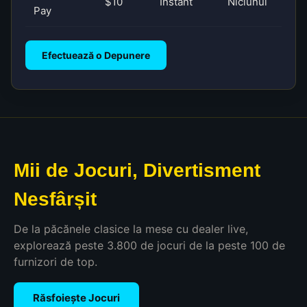
$10
Instant
Niciunul
Pay
Efectuează o Depunere
Mii de Jocuri, Divertisment
Nesfârșit
De la păcănele clasice la mese cu dealer live,
explorează peste 3.800 de jocuri de la peste 100 de
furnizori de top.
Răsfoiește Jocuri