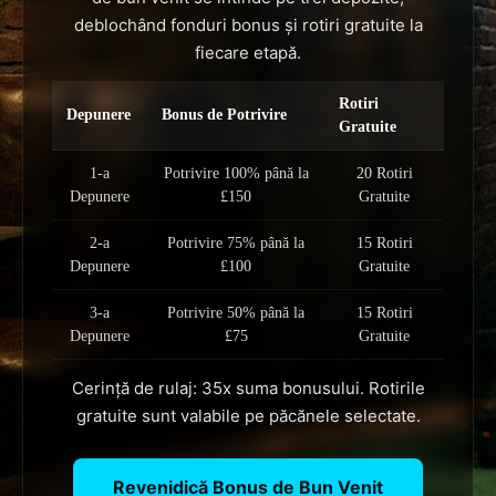
deblochând fonduri bonus și rotiri gratuite la
fiecare etapă.
Rotiri
Depunere
Bonus de Potrivire
Gratuite
1-a
Potrivire 100% până la
20 Rotiri
Depunere
£150
Gratuite
2-a
Potrivire 75% până la
15 Rotiri
Depunere
£100
Gratuite
3-a
Potrivire 50% până la
15 Rotiri
Depunere
£75
Gratuite
Cerință de rulaj: 35x suma bonusului. Rotirile
gratuite sunt valabile pe păcănele selectate.
Revenidică Bonus de Bun Venit