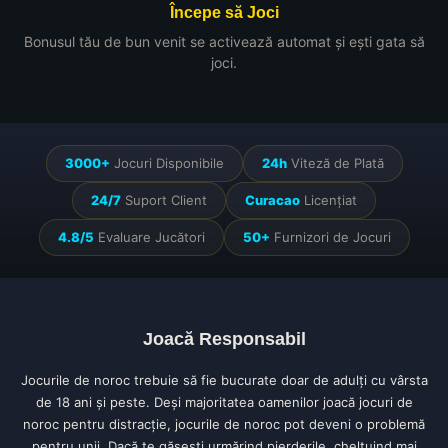
Începe să Joci
Bonusul tău de bun venit se activează automat și ești gata să
joci.
3000+
Jocuri Disponibile
24h
Viteză de Plată
24/7
Suport Client
Curacao
Licențiat
4.8/5
Evaluare Jucători
50+
Furnizori de Jocuri
Joacă Responsabil
Jocurile de noroc trebuie să fie bucurate doar de adulți cu vârsta
de 18 ani și peste. Deși majoritatea oamenilor joacă jocuri de
noroc pentru distracție, jocurile de noroc pot deveni o problemă
pentru unii. Dacă te găsești urmărind pierderile, cheltuind mai